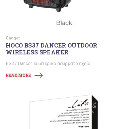
Gadget
HOCO BS37 DANCER OUTDOOR
WIRELESS SPEAKER
BS37 Dancer, εξωτερικό ασύρματο ηχείο
READ MORE