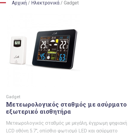
Αρχική
/
Ηλεκτρονικά
/
Gadget
Gadget
Μετεωρολογικός σταθμός με ασύρματο
εξωτερικό αισθητήρα
Μετεωρολογικός σταθμός με μεγάλη, έγχρωμη ψηφιακή
LCD οθόνη 5.7″, οπίσθιο φωτισμό LED και ασύρματο