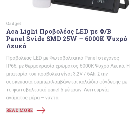
Gadget
Aca Light Προβολέας LED με Φ/Β
Panel Svide SMD 25W – 6000Κ Ψυχρό
Λευκό
Προβολέας LED με Φωτοβολταϊκό Panel στεγανός
IP66, με θερμοκρασία χρώματος 6000Κ Ψυχρό Λευκό. H
μπαταρία του προβολέα είναι 3,2V / 6Ah. Στην
συσκευασία συμπεριλαμβάνεται καλώδιο σύνδεσης με
το φωτοβαλτοϊκό panel 5 μέτρων. Λειτουργία
ανάματος μέρα – νύχτα.
READ MORE