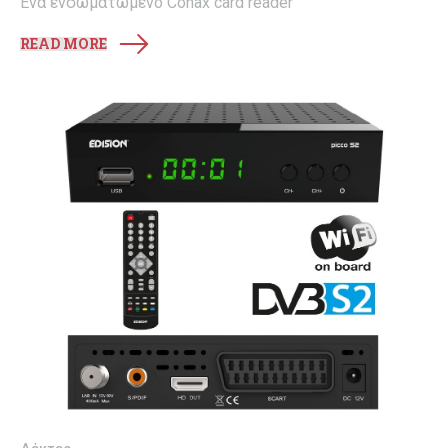
Ένα ενσωματωμένο Conax card reader
READ MORE