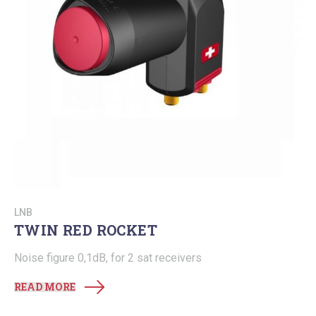
LNB
TWIN RED ROCKET
Noise figure 0,1dB, for 2 sat receivers
READ MORE