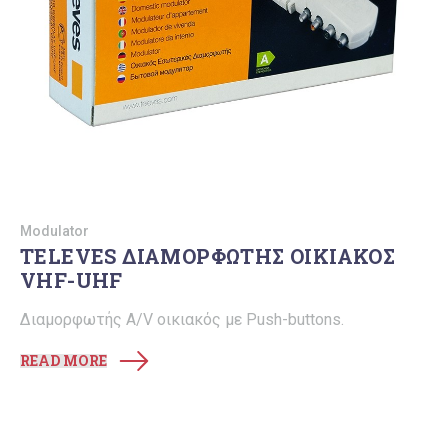
Modulator
TELEVES ΔΙΑΜΟΡΦΩΤΗΣ ΟΙΚΙΑΚΟΣ
VHF-UHF
Διαμορφωτής Α/V οικιακός με Push-buttons.
READ MORE