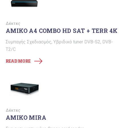
Δέκτες
ΑΜΙΚΟ Α4 COMBO HD SAT + TERR 4K
Συμπαγής Σχεδιασμός, Υβριδικό tuner DVB-S2, DVB-
T2/C
READ MORE
Δέκτες
ΑMIKO MIRA