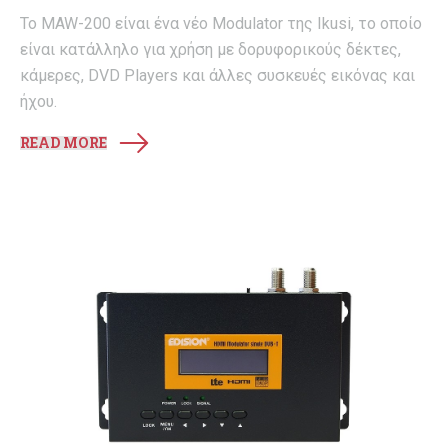
Το MAW-200 είναι ένα νέο Modulator της Ikusi, το οποίο
είναι κατάλληλο για χρήση με δορυφορικούς δέκτες,
κάμερες, DVD Players και άλλες συσκευές εικόνας και
ήχου.
READ MORE