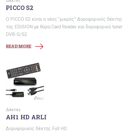
Δέκτες
PICCO S2
Ο PICCO S2 είναι ο νέος “μικρός” Δορυφορικός δέκτης
της EDISION με θύρα Card Reader και δορυφορικό tuner
DVB-S/S2.
READ MORE
Δέκτες
AH1 HD ARLI
Δορυφορικός δέκτης Full HD