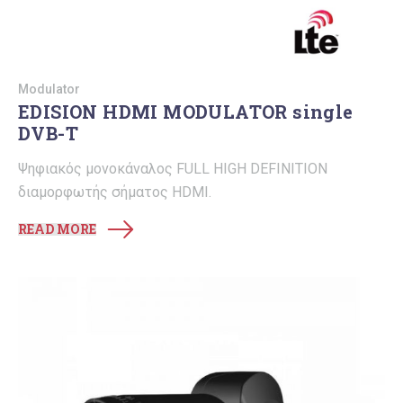
Modulator
EDISION HDMI MODULATOR single
DVB-T
Ψηφιακός μονοκάναλος FULL HIGH DEFINITION
διαμορφωτής σήματος HDMI.
READ MORE